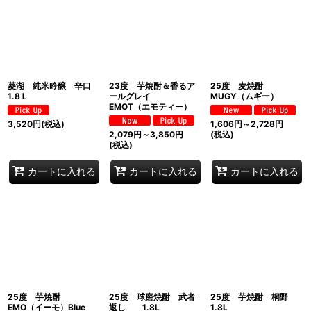
菱湖 純米吟醸 辛口
23度 芋焼酎＆香るア
25度 麦焼酎
1.8Ｌ
ールグレイ
MUGY（ムギー）
EMOT（エモティー）
3,520
円
(税込)
1,606
円
～2,728
円
2,079
円
～3,850
円
(税込)
(税込)
カートに入れる
カートに入れる
カートに入れる
25度 芋焼酎
25度 球磨焼酎 武者
25度 芋焼酎 桐野
EMO（イーモ）Blue
返し 1.8L
1.8L