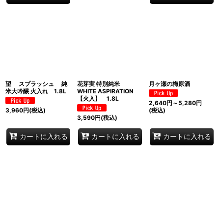
望 スプラッシュ 純
花芽実 特別純米
月ヶ瀬の梅原酒
米大吟醸 火入れ 1.8L
WHITE ASPIRATION
【火入】 1.8L
2,640
円
～5,280
円
3,960
円
(税込)
(税込)
3,590
円
(税込)
カートに入れる
カートに入れる
カートに入れる