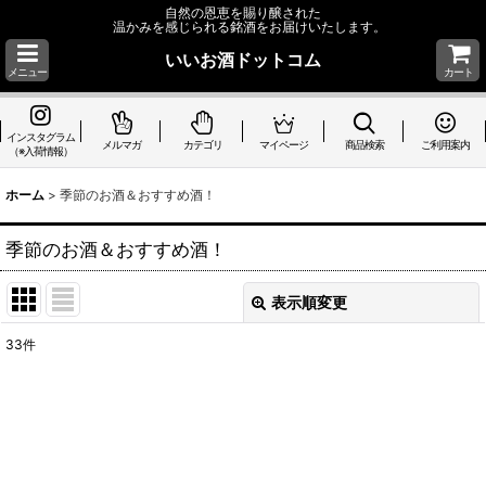
自然の恩恵を賜り醸された
温かみを感じられる銘酒をお届けいたします。
いいお酒ドットコム
メニュー
カート
インスタグラム
メルマガ
カテゴリ
マイページ
商品検索
ご利用案内
（※入荷情報）
ホーム
>
季節のお酒＆おすすめ酒！
季節のお酒＆おすすめ酒！
表示順変更
閉じる
33
件
表示数
:
並び順
:
絞り込む