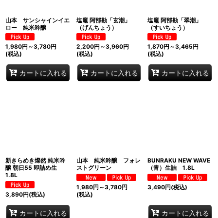
山本 サンシャインイエ
塩竈 阿部勘「玄潮」
塩竈 阿部勘「翠潮」
ロー 純米吟醸
（げんちょう）
（すいちょう）
1,980
円
～3,780
円
2,200
円
～3,960
円
1,870
円
～3,465
円
(税込)
(税込)
(税込)
カートに入れる
カートに入れる
カートに入れる
新きらめき燦然 純米吟
山本 純米吟醸 フォレ
BUNRAKU NEW WAVE
醸 朝日55 即詰め生
ストグリーン
（青）生詰 1.8L
1.8L
1,980
円
～3,780
円
3,490
円
(税込)
3,890
円
(税込)
(税込)
カートに入れる
カートに入れる