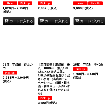
1,628
円
～2,750
円
2,882
円
(税込)
3,600
円
(税込)
(税込)
カートに入れる
カートに入れる
カートに入れる
25度 芋焼酎 侍士の
【定価販売】麦焼酎 兼
25度 芋焼酎 千代吉
門
八 1800ml 兼八1.8L
1本につき兼八以外の
1,760
円
～3,410
円
1.8Lの商品をお選びくだ
2,288
円
～3,949
円
(税込)
さいませ （当店ホーム
(税込)
ページ内の、焼酎・日本
酒・和リキュールのいず
れよりお選びくださいま
せ）
3,190
円
(税込)