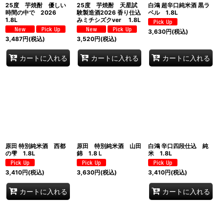
25度 芋焼酎 優しい
25度 芋焼酎 天星試
白鴻 超辛口純米酒 黒ラ
時間の中で 2026
験製造酒2026 香り仕込
ベル 1.8L
1.8L
みミチシズクver 1.8L
3,630
円
(税込)
3,487
円
(税込)
3,520
円
(税込)
カートに入れる
カートに入れる
カートに入れる
原田 特別純米酒 西都
原田 特別純米酒 山田
白鴻 辛口四段仕込 純
の雫 1.8L
錦 1.8Ｌ
米 1.8L
3,410
円
(税込)
3,630
円
(税込)
3,410
円
(税込)
カートに入れる
カートに入れる