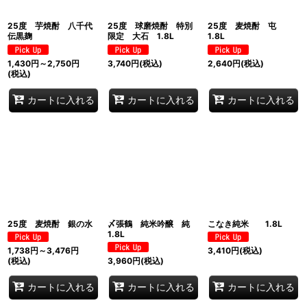
25度 芋焼酎 八千代
25度 球磨焼酎 特別
25度 麦焼酎 屯
伝黒麹
限定 大石 1.8L
1.8L
1,430
円
～2,750
円
3,740
円
(税込)
2,640
円
(税込)
(税込)
カートに入れる
カートに入れる
カートに入れる
25度 麦焼酎 銀の水
〆張鶴 純米吟醸 純
こなき純米 1.8L
1.8L
1,738
円
～3,476
円
3,410
円
(税込)
(税込)
3,960
円
(税込)
カートに入れる
カートに入れる
カートに入れる