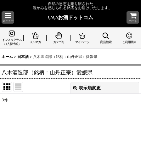
自然の恩恵を賜り醸された
温かみを感じられる銘酒をお届けいたします。
いいお酒ドットコム
メニュー
カート
インスタグラム
メルマガ
カテゴリ
マイページ
商品検索
ご利用案内
（※入荷情報）
ホーム
>
日本酒
>
八木酒造部（銘柄：山丹正宗）愛媛県
八木酒造部（銘柄：山丹正宗）愛媛県
表示順変更
閉じる
3
件
表示数
:
並び順
:
絞り込む