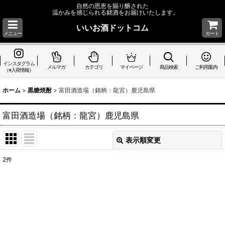
自然の恩恵を賜り醸された
温かみを感じられる銘酒をお届けいたします。
いいお酒ドットコム
メニュー
カート
インスタグラム
メルマガ
カテゴリ
マイページ
商品検索
ご利用案内
（※入荷情報）
ホーム
>
黒糖焼酎
>
富田酒造場（銘柄：龍宮）鹿児島県
富田酒造場（銘柄：龍宮）鹿児島県
表示順変更
閉じる
2
件
表示数
:
並び順
:
絞り込む