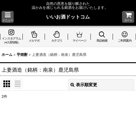
自然の恩恵を賜り醸された
温かみを感じられる銘酒をお届けいたします。
いいお酒ドットコム
メニュー
カート
インスタグラム
メルマガ
カテゴリ
マイページ
商品検索
ご利用案内
（※入荷情報）
ホーム
>
芋焼酎
>
上妻酒造（銘柄：南泉）鹿児島県
上妻酒造（銘柄：南泉）鹿児島県
表示順変更
閉じる
2
件
表示数
:
並び順
:
絞り込む