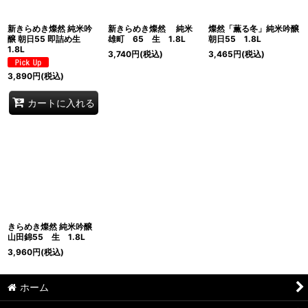
新きらめき燦然 純米吟
新きらめき燦然 純米
燦然「薫る冬」純米吟醸
醸 朝日55 即詰め生
雄町 65 生 1.8L
朝日55 1.8L
1.8L
3,740
円
(税込)
3,465
円
(税込)
3,890
円
(税込)
カートに入れる
きらめき燦然 純米吟醸
山田錦55 生 1.8L
3,960
円
(税込)
ホーム