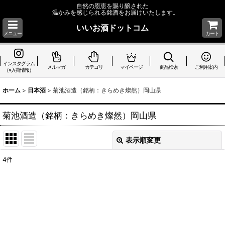
自然の恩恵を賜り醸された
温かみを感じられる銘酒をお届けいたします。
いいお酒ドットコム
メニュー
カート
インスタグラム
メルマガ
カテゴリ
マイページ
商品検索
ご利用案内
（※入荷情報）
ホーム
>
日本酒
>
菊池酒造（銘柄：きらめき燦然）岡山県
菊池酒造（銘柄：きらめき燦然）岡山県
表示順変更
閉じる
4
件
表示数
:
並び順
:
絞り込む