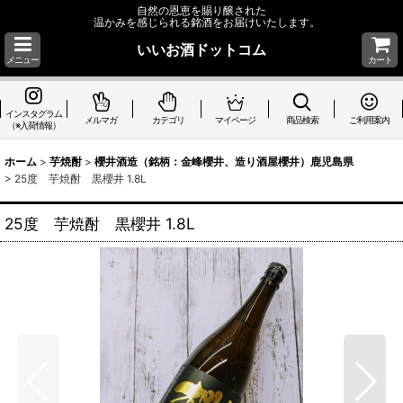
自然の恩恵を賜り醸された
温かみを感じられる銘酒をお届けいたします。
いいお酒ドットコム
メニュー
カート
インスタグラム
メルマガ
カテゴリ
マイページ
商品検索
ご利用案内
（※入荷情報）
ホーム
>
芋焼酎
>
櫻井酒造（銘柄：金峰櫻井、造り酒屋櫻井）鹿児島県
>
25度 芋焼酎 黒櫻井 1.8L
25度 芋焼酎 黒櫻井 1.8L