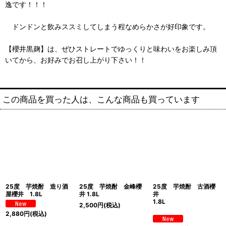
逸です！！！
ドンドンと飲みススミしてしまう程なめらかさが好印象です。
【櫻井黒麹】は、ぜひストレートでゆっくりと味わいをお楽しみ頂
いてから、お好みでお召し上がり下さい！！
この商品を買った人は、こんな商品も買っています
25度 芋焼酎 造り酒
25度 芋焼酎 金峰櫻
25度 芋焼酎 古酒櫻
屋櫻井 1.8L
井 1.8L
井
1.8L
2,500
円
(税込)
2,880
円
(税込)