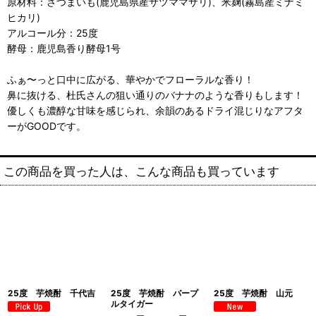
原材料：さつまいも(鹿児島県産サツママサリ)、米麹(霧島産ミナミ
ヒカリ)
アルコール分：25度
酵母：鹿児島香り酵母1号
ふぁ〜っと口中に広がる、華やかでフローラルな香り！
鼻に抜ける、杜氏さんの狙い通りのバナナのような香りもします！
優しくも濃醇な甘味を感じられ、余韻のあるドライ混じりなアフタ
ーがGOODです。
この商品を買った人は、こんな商品も買っています
25度 芋焼酎 千代吉
25度 芋焼酎 パープ
25度 芋焼酎 山元
ルタイガー