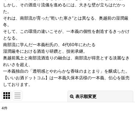
しかし、その酒造り流儀を進めるには、大きな壁が立ちはだかっ
た。
それは、南部流が育った“乾いた寒さ”とは異なる、奥越前の湿潤厳
冬。
そして、この環境の違いこそが、一本義の個性を創造するきっかけ
となる。
南部流に学んだ一本義杜氏の、4代60年にわたる
湿潤厳冬における酒造り研鑽と、技術承継。
奥越前風土と南部流酒造りの融合は、南部流が得意とする淡麗なき
れいさを超え、
一本義独自の「透明感とやわらかな香味のまとまり」を醸成した。
【いいお酒ドットコム】は一本義久保本店様の一本義、伝心を販売
しております。
表示順変更
閉じる
4
件
表示数
:
並び順
: