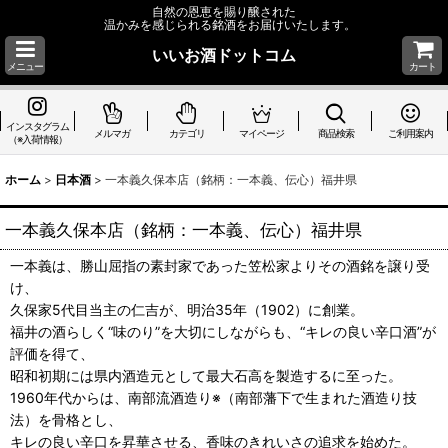
自然の恩恵を賜り醸された
温かみを感じられる銘酒をお届けいたします。
いいお酒ドットコム
メニュー
カート
インスタグラム
メルマガ
カテゴリ
マイページ
商品検索
ご利用案内
（※入荷情報）
ホーム
>
日本酒
>
一本義久保本店（銘柄：一本義、伝心）福井県
一本義久保本店（銘柄：一本義、伝心）福井県
一本義は、勝山屈指の素封家であった笠松家よりその酒銘を譲り受
け、
久保家5代目当主の仁吉が、明治35年（1902）に創業。
福井の酒らしく“味のり”を大切にしながらも、“キレの良い辛口酒”が
評価を得て、
昭和初期には県内酒造元として最大石高を製造するに至った。
1960年代からは、南部流酒造り※（南部藩下で生まれた酒造り技
法）を骨格とし、
キレの良い辛口を昇華させる、香味のきれいさの追求を始めた。