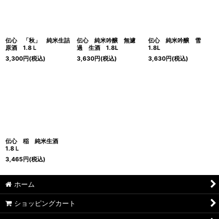
絞り込む
伝心 「秋」 純米生詰
伝心 純米吟醸 無濾
伝心 純米吟醸 雪
原酒 1.8Ｌ
過 生酒 1.8L
1.8L
3,300
円
(税込)
3,630
円
(税込)
3,630
円
(税込)
伝心 稲 純米生酒
1.8Ｌ
3,465
円
(税込)
ホーム
ショッピングカート