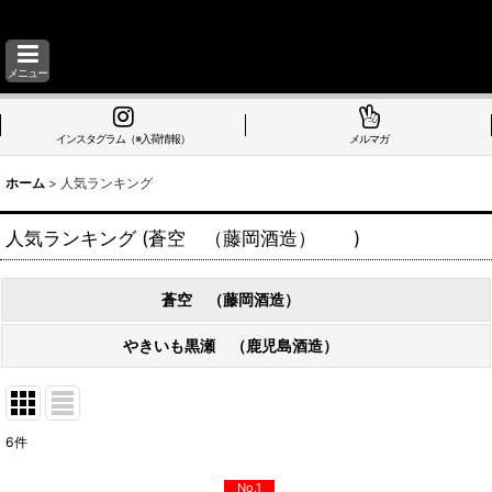
メニュー
インスタグラム（※入荷情報）
メルマガ
ホーム
>
人気ランキング
人気ランキング
(
蒼空 （藤岡酒造）
)
蒼空 （藤岡酒造）
やきいも黒瀬 （鹿児島酒造）
6
件
No.1