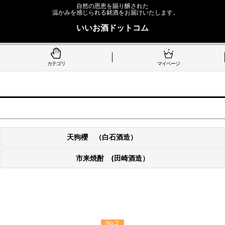
自然の恩恵を賜り醸された
温かみを感じられる銘酒をお届けいたします。
いいお酒ドットコム
カテゴリ
マイページ
天狗櫻 （白石酒造）
市来焼酎 (田崎酒造）
No.2