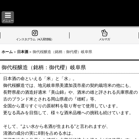
メニュー
インスタグラム（※入荷情報）
メルマガ
ホーム
>
日本酒
>
御代桜醸造（銘柄：御代櫻）岐阜県
御代桜醸造（銘柄：御代櫻）岐阜県
日本酒の命といえる「米」と「水」。
御代桜醸造では、地元岐阜県美濃加茂市産の契約栽培米の他にも、
長野県産の酒造好適米『美山錦』や、酒米の雄と評される兵庫県産の
古のブランド米とされる岡山県産の『雄町』等、
全国から選りすぐりの原材料を取り寄せて使用しています。
更なる高みを目指して、様々な酒米品種への挑戦も続けています。
そして、“よい水から名酒が生まれる”と言われますが、
清酒の成分の実に8割を占める水は、