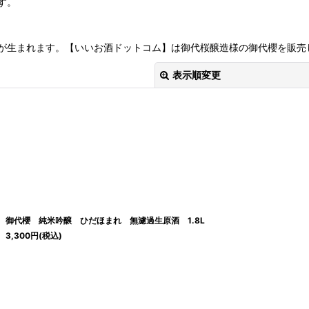
す。
が生まれます。【いいお酒ドットコム】は御代桜醸造様の御代櫻を販売
表示順変更
絞り込む
御代櫻 純米吟醸 ひだほまれ 無濾過生原酒 1.8L
3,300
円
(税込)