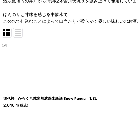
酒蔵敷地内の井戸から清冽な木曽川伏流水を汲み上げて使用していま
ほんのりと甘味を感じる中軟水で、
この水で仕込むことによって口当たりが柔らかく優しい味わいのお酒
4
件
表示数
:
並び順
:
御代桜 からくち純米無濾過生新酒 Snow Panda 1.8L
2,640
円
(税込)