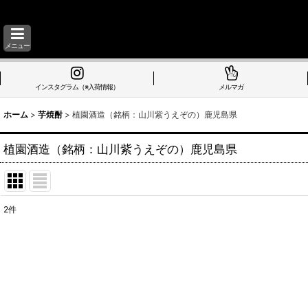
メニュー
インスタグラム（※入荷情報）
メルマガ
ホーム
>
芋焼酎
>
植園酒造（銘柄：山川紫うえぞの）鹿児島県
植園酒造（銘柄：山川紫うえぞの）鹿児島県
2
件
表示数
:
並び順
: