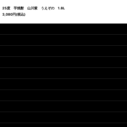
25度 芋焼酎 山川紫 うえぞの 1.8L
3,080
円
(税込)