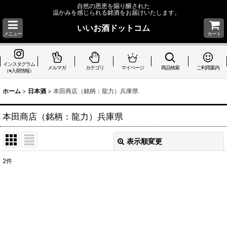
自然の恩恵を賜り醸された
温かみを感じられる銘酒をお届けいたします。
いいお酒ドットコム
メニュー
カート
インスタグラム
メルマガ
カテゴリ
マイページ
商品検索
ご利用案内
（※入荷情報）
ホーム
>
日本酒
>
本田商店（銘柄：龍力）兵庫県
本田商店（銘柄：龍力）兵庫県
表示順変更
閉じる
2
件
表示数
:
並び順
:
絞り込む