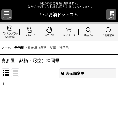
自然の恩恵を賜り醸された
温かみを感じられる銘酒をお届けいたします。
いいお酒ドットコム
メニュー
カート
インスタグラム
メルマガ
カテゴリ
マイページ
商品検索
ご利用案内
（※入荷情報）
ホーム
>
芋焼酎
>
喜多屋（銘柄：尽空）福岡県
喜多屋（銘柄：尽空）福岡県
表示順変更
閉じる
1
件
表示数
:
並び順
:
絞り込む