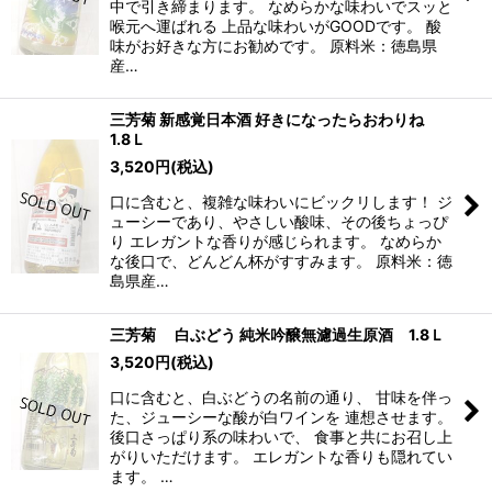
中で引き締まります。 なめらかな味わいでスッと
喉元へ運ばれる 上品な味わいがGOODです。 酸
味がお好きな方にお勧めです。 原料米：徳島県
産…
三芳菊 新感覚日本酒 好きになったらおわりね
1.8Ｌ
3,520
円
(税込)
口に含むと、複雑な味わいにビックリします！ ジ
ューシーであり、やさしい酸味、その後ちょっぴ
り エレガントな香りが感じられます。 なめらか
な後口で、どんどん杯がすすみます。 原料米：徳
島県産…
三芳菊 白ぶどう 純米吟醸無濾過生原酒 1.8Ｌ
3,520
円
(税込)
口に含むと、白ぶどうの名前の通り、 甘味を伴っ
た、ジューシーな酸が白ワインを 連想させます。
後口さっぱり系の味わいで、 食事と共にお召し上
がりいただけます。 エレガントな香りも隠れてい
ます。 …