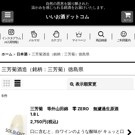
自然の恩恵を賜り醸された
温かみを感じられる銘酒をお届けいたします。
いいお酒ドットコム
メニュー
カート
インスタグラム
メルマガ
カテゴリ
マイページ
商品検索
ご利用案内
（※入荷情報）
ホーム
>
日本酒
>
三芳菊酒造（銘柄：三芳菊）徳島県
三芳菊酒造（銘柄：三芳菊）徳島県
表示順変更
閉じる
6
件
表示数
:
三芳菊 等外山田錦 零 ZERO 無濾過生原酒
1.8Ｌ
並び順
:
2,750
円
(税込)
口に含むと、白ワインのような酸味が キュッと口
絞り込む