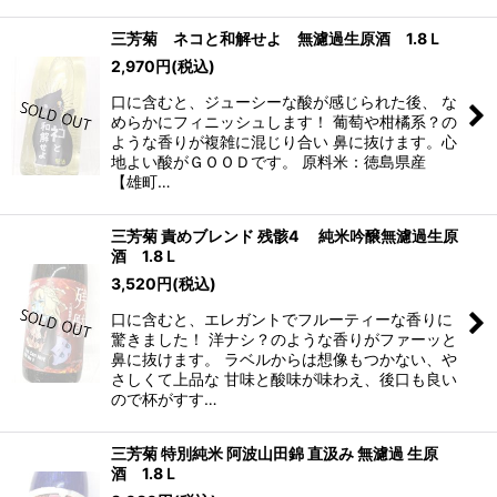
三芳菊 ネコと和解せよ 無濾過生原酒 1.8Ｌ
2,970
円
(税込)
口に含むと、ジューシーな酸が感じられた後、 な
めらかにフィニッシュします！ 葡萄や柑橘系？の
ような香りが複雑に混じり合い 鼻に抜けます。心
地よい酸がＧＯＯＤです。 原料米：徳島県産
【雄町…
三芳菊 責めブレンド 残骸4 純米吟醸無濾過生原
酒 1.8Ｌ
3,520
円
(税込)
口に含むと、エレガントでフルーティーな香りに
驚きました！ 洋ナシ？のような香りがファーッと
鼻に抜けます。 ラベルからは想像もつかない、や
さしくて上品な 甘味と酸味が味わえ、後口も良い
ので杯がすす…
三芳菊 特別純米 阿波山田錦 直汲み 無濾過 生原
酒 1.8Ｌ