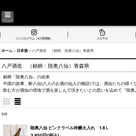
メニュー
インスタグラム（※入荷情報）
メルマガ
ホーム
>
日本酒
>
八戸酒造 （銘柄：陸奥八仙）青森県
八戸酒造 （銘柄：陸奥八仙）青森県
銘柄「陸奥八仙」の由来
中国の故事、酔八仙(八人のお酒の仙人の物語)では、酒仙たちの様々
飲む方が酒仙の境地で酒を楽しんで頂きたいとの思いを込めて『陸奥
6
件
表示数
:
陸奥八仙 ピンクラベル吟醸火入れ 1.8Ｌ
3,850
円
(税込)