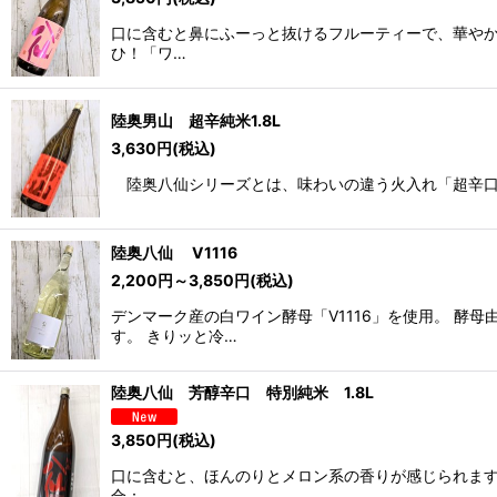
並び順
:
口に含むと鼻にふーっと抜けるフルーティーで、華やか
ひ！「ワ…
陸奥男山 超辛純米1.8L
3,630
円
(税込)
陸奥八仙シリーズとは、味わいの違う火入れ「超辛口」
陸奥八仙 V1116
2,200
円
～3,850
円
(税込)
デンマーク産の白ワイン酵母「V1116」を使用。 
す。 きりッと冷…
陸奥八仙 芳醇辛口 特別純米 1.8L
3,850
円
(税込)
口に含むと、ほんのりとメロン系の香りが感じられます。
合：…