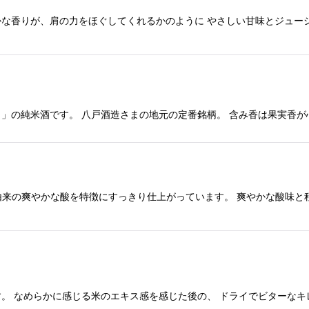
な香りが、肩の力をほぐしてくれるかのように やさしい甘味とジュー
絞り込む
の純米酒です。 八戸酒造さまの地元の定番銘柄。 含み香は果実香が心
酵母由来の爽やかな酸を特徴にすっきり仕上がっています。 爽やかな酸味
 なめらかに感じる米のエキス感を感じた後の、 ドライでビターなキレが