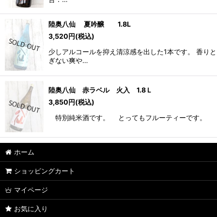
陸奥八仙 夏吟醸 1.8L
3,520
円
(税込)
少しアルコールを抑え清涼感を出した1本です。 香り
ぎない爽や…
陸奥八仙 赤ラベル 火入 1.8Ｌ
3,850
円
(税込)
特別純米酒です。 とってもフルーティーです。 梨
ホーム
ショッピングカート
マイページ
お気に入り