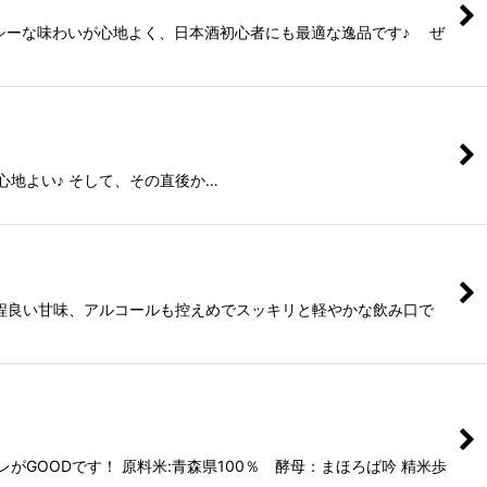
シーな味わいが心地よく、日本酒初心者にも最適な逸品です♪ ぜ
地よい♪ そして、その直後か…
と程良い甘味、アルコールも控えめでスッキリと軽やかな飲み口で
GOODです！ 原料米:青森県100％ 酵母：まほろば吟 精米歩