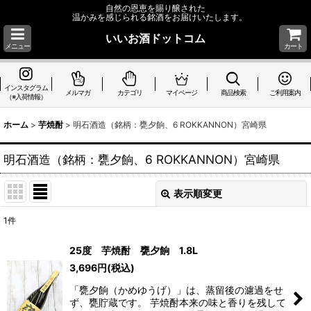
自然の恩恵を賜り醸された
温かみを感じられる銘酒をお届けいたします。
いいお酒ドットコム
メニュー
カート
インスタグラム
メルマガ
カテゴリ
マイページ
商品検索
ご利用案内
（※入荷情報）
ホーム
>
芋焼酎
>
明石酒造（銘柄：甕夕餉、6 ROKKANNON）宮崎県
明石酒造（銘柄：甕夕餉、6 ROKKANNON）宮崎県
表示順変更
閉じる
1
件
表示数
:
25度 芋焼酎 甕夕餉 1.8L
3,696
円
(税込)
並び順
:
「甕夕餉（かめゆうげ）」は、蒸留後の濾過をせ
ず、甕貯蔵です。 芋焼酎本来の味と香りを残して
絞り込む