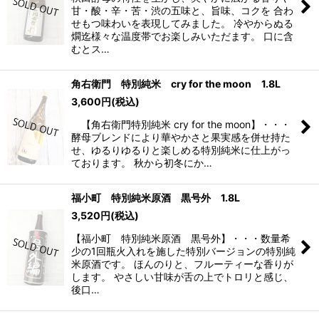
甘・酸・辛・苦・渋の五味と、旨味、コクを 合わ
せもつ味わいを表現してみました。 冷やからぬる
燗迄様々な温度帯でお楽しみいただます。 口に含
むとス…
角右衛門 特別純米 cry for the moon 1.8L
3,600
円
(税込)
【角右衛門特別純米 cry for the moon】・・・
酵母ブレンドにより華やかさと果実感を併せ持た
せ、ゆるりゆるりと楽しめる特別純米に仕上がっ
ております。 秋から初冬にか…
福小町 特別純米原酒 黒号外 1.8L
3,520
円
(税込)
【福小町 特別純米原酒 黒号外】・・・数量希
少の1回瓶火入れを施した特別バージョンの特別純
米原酒です。 ほんのりと、フルーティーな香りが
します。 やさしい甘味が舌の上でトロリと感じ、
後口…