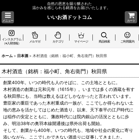
自然の恩恵を賜り醸された
温かみを感じられる銘酒をお届けいたします。
いいお酒ドットコム
メニュー
カート
インスタグラム
メルマガ
カテゴリ
マイページ
商品検索
ご利用案内
（※入荷情報）
ホーム
>
日本酒
>
木村酒造（銘柄：福小町、角右衛門）秋田県
木村酒造（銘柄：福小町、角右衛門）秋田県
創業400年。いつの時代も人のそばに、この土地とともに。
木村酒造の創業は元和元年（1615年）。いまでは多くの酒蔵を有す
る秋田県にも、当時は数えるほどしかなかったと言われています。
豊臣家の重臣であった木村重成の一族が、ここでしか得られない土
地の恵みを活かしてはじめた酒造り。以来、天下泰平の江戸時代に
は稲作の安定とともに、藩政時代には院内銀山の活況とともに歩
み、明治38年の奥羽本線開通後は県外出荷も開始。
そして、創業から400年。いつの時代も、地域や社会の変化に寄り
添いながら、ここでしかできない酒造りに従事してきました。