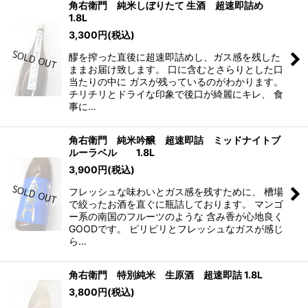
角右衛門 純米しぼりたて 生酒 超速即詰め
1.8L
3,300
円
(税込)
醪を搾った直後に超速即詰めし、ガス感を残した
ままお届け致します。 口に含むとさらりとした口
当たりの中に ガスが残っているのがわかります。
チリチリとドライな印象で後口が綺麗にキレ、 食
事に…
角右衛門 純米吟醸 超速即詰 ミッドナイトブ
ルーラベル 1.8L
3,900
円
(税込)
フレッシュな味わいとガス感を残すために、 槽場
で絞ったお酒を直ぐに瓶詰しております。 マンゴ
ー系の南国のフルーツのような 含み香が心地良く
GOODです。 ピリピリとフレッシュなガスが感じ
ら…
角右衛門 特別純米 生原酒 超速即詰 1.8L
3,800
円
(税込)