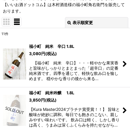
【いいお酒ドットコム】は木村酒造様の福小町角右衛門を販売して
おります。
表示順変更
閉じる
11
件
表示数
:
福小町 純米 辛口 1.8L
3,080
円
(税込)
並び順
:
【福小町 純米 辛口】・・・軽やかな果実香
と旨味がしっかりとまとまった「超辛口」の定番
絞り込む
純米酒です。四季を通じて、軽快な飲み口を愉し
めます。 穏やかな香りの後から来る…
福小町 純米吟醸 1.8L
3,850
円
(税込)
【Kura Master2024プラチナ賞受賞！！】 旨味と
酸味が絶妙に調和。毎日でも飽きのこない、親し
みやすい味わいです。 飲み口は軽く、しかし香り
は高く、うまみは深くふくらみを持たせながら…