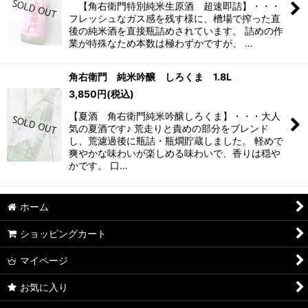
【角右衛門特別純米生原酒 超速即詰】・・・
フレッシュなガス感を残す様に、槽場で搾った直
後の純米酒を直接瓶詰めされています。 詰めの作
業が特殊なため本数は極わずかですが、 …
角右衛門 純米吟醸 しろくま 1.8L
3,850
円
(税込)
【夏酒 角右衛門純米吟醸しろくま】・・・大人
気の夏酒です♪ 荒走りと責めの部分をブレンド
し、荒濾過後に瓶詰・瓶燗貯蔵しました。 軽めで
爽やかな味わいが楽しめる味わいで、香りは穏や
かです。 口…
ホーム
ショッピングカート
マイページ
お気に入り