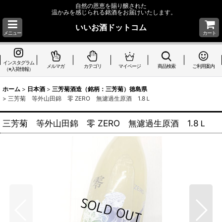
自然の恩恵を賜り醸された
温かみを感じられる銘酒をお届けいたします。
いいお酒ドットコム
メニュー
カート
インスタグラム
メルマガ
カテゴリ
マイページ
商品検索
ご利用案内
（※入荷情報）
ホーム
>
日本酒
>
三芳菊酒造（銘柄：三芳菊）徳島県
>
三芳菊 等外山田錦 零 ZERO 無濾過生原酒 1.8Ｌ
三芳菊 等外山田錦 零 ZERO 無濾過生原酒 1.8Ｌ