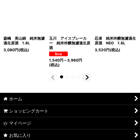
森嶋 美山錦 純米無濾
玉川 アイスブレーカ
忍者 純米吟醸無濾過生
過生原酒 1.8L
ー 純米吟醸無濾過生原
原酒 NEO 1.8L
酒
3,080
円
(税込)
3,520
円
(税込)
1,540
円
～3,960
円
(税込)
ホーム
ショッピングカート
マイページ
お気に入り