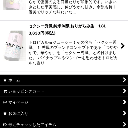
らかで密度のある口当たりが印象的です。いきい
きとした果実感に、伸びやかな甘み、余韻も長く
優美でリッチな味わいな…
セクシー秀鳳 純米吟醸 おりがらみ生 1.8L
3,630
円
(税込)
トロピカル＆ジューシー！その名も「セクシー秀
鳳」！ 秀鳳のブランドコンセプトである「つやや
かで、華やか」を「セクシー秀鳳」と名付けまし
た。 パイナップルやマンゴーを思わせるトロピカ
ルな香り…
ホーム
ショッピングカート
マイページ
お気に入り
最近チェックしたアイテム