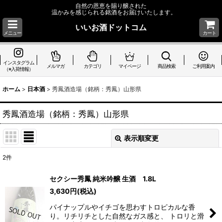
自然の恩恵を賜り醸された
温かみを感じられる銘酒をお届けいたします。
いいお酒ドットコム
メニュー
カート
インスタグラム
メルマガ
カテゴリ
マイページ
商品検索
ご利用案内
（※入荷情報）
ホーム
>
日本酒
>
秀鳳酒造場（銘柄：秀鳳）山形県
秀鳳酒造場（銘柄：秀鳳）山形県
表示順変更
閉じる
2
件
表示数
:
セクシー秀鳳 純米吟醸 生酒 1.8L
3,630
円
(税込)
並び順
:
パイナップルやイチゴを思わすトロピカルな香
り。リチリチとした自然なガス感と、 トロリと滑
絞り込む