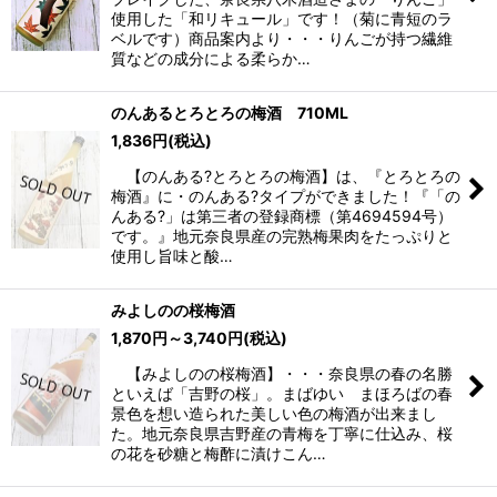
使用した「和リキュール」です！（菊に青短のラ
ベルです）商品案内より・・・りんごが持つ繊維
質などの成分による柔らか…
のんあるとろとろの梅酒 710ML
1,836
円
(税込)
【のんある?とろとろの梅酒】は、『とろとろの
梅酒』に・のんある?タイプができました！『「の
んある?」は第三者の登録商標（第4694594号）
です。』地元奈良県産の完熟梅果肉をたっぷりと
使用し旨味と酸…
みよしのの桜梅酒
1,870
円
～3,740
円
(税込)
【みよしのの桜梅酒】・・・奈良県の春の名勝
といえば「吉野の桜」。まばゆい まほろばの春
景色を想い造られた美しい色の梅酒が出来まし
た。地元奈良県吉野産の青梅を丁寧に仕込み、桜
の花を砂糖と梅酢に漬けこん…