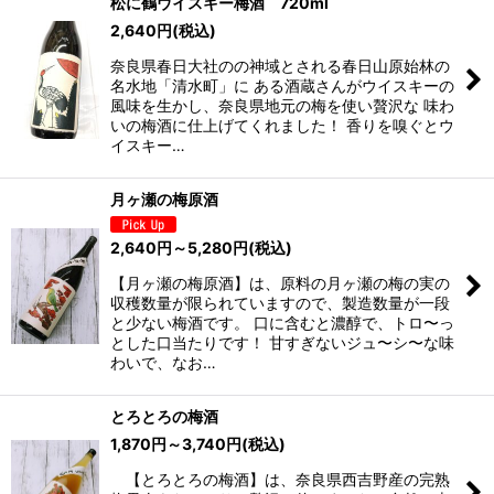
松に鶴ウイスキー梅酒 720ml
2,640
円
(税込)
並び順
:
奈良県春日大社のの神域とされる春日山原始林の
名水地「清水町」に ある酒蔵さんがウイスキーの
絞り込む
風味を生かし、奈良県地元の梅を使い贅沢な 味わ
いの梅酒に仕上げてくれました！ 香りを嗅ぐとウ
イスキー…
月ヶ瀬の梅原酒
2,640
円
～5,280
円
(税込)
【月ヶ瀬の梅原酒】は、原料の月ヶ瀬の梅の実の
収穫数量が限られていますので、製造数量が一段
と少ない梅酒です。 口に含むと濃醇で、トロ〜っ
とした口当たりです！ 甘すぎないジュ〜シ〜な味
わいで、なお…
とろとろの梅酒
1,870
円
～3,740
円
(税込)
【とろとろの梅酒】は、奈良県西吉野産の完熟