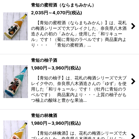
青短の蜜柑酒（ならまちみかん）
2,035
円
～4,070
円
(税込)
【青短の蜜柑酒（ならまちみかん）】は、花札
の梅酒シリーズで大ブレイクした、奈良県八木酒
造さんの初の「みかん」使用した「和リキュー
ル」です！（菊に青短のラベルです）商品案内よ
り・・・ 「青短の蜜柑酒」…
青短の柚子酒
1,980
円
～3,960
円
(税込)
【青短の柚子】は、花札の梅酒シリーズで大ブ
レイク中の、奈良県八木酒造さんの「ゆず」を使
用した「和リキュール」です！（牡丹に青短のラ
ベルです） 商品案内より・・・上質の柚子がも
つ極上の酸味と豊かな果油…
青短の林檎酒
1,980
円
～3,960
円
(税込)
【青短の林檎酒】は、花札の梅酒シリーズで大
ブレイクした、奈良県八木酒造さまの「りんご」