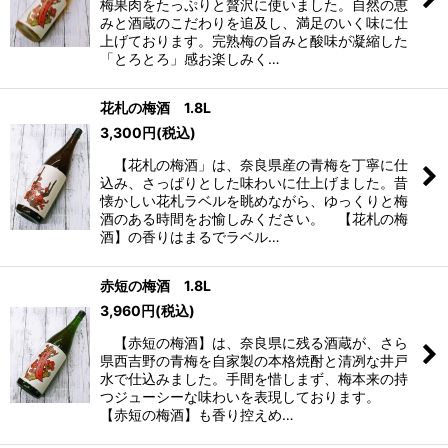
梅果肉をたっぷりと贅沢に使いました。自然の恵
みと酒蔵のこだわりを追及し、満足のいく味に仕
上げております。完熟梅の旨みと酸味が凝縮した
「とろとろ」感お楽しみく…
花札の梅酒 1.8L
3,300
円
(税込)
【花札の梅酒」は、奈良県産の青梅を丁寧に仕
込み、さっぱりとした味わいに仕上げました。昔
懐かしい花札ラベルを眺めながら、ゆっくりと梅
酒のある時間をお愉しみください。 【花札の梅
酒】の香りはまるでラベル…
赤短の梅酒 1.8L
3,960
円
(税込)
【赤短の梅酒】は、奈良県に残る酒蔵が、さら
県西吉野の青梅を自家製の本格焼酎と清冽な井戸
水で仕込みました。手間を惜しまず、梅本来の持
つジューシーな味わいを表現しております。
【赤短の梅酒】も香り控えめ…