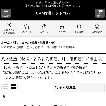
自然の恩恵を賜り醸された
温かみを感じられる銘酒をお届けいたします。
いいお酒ドットコム
メニュー
カート
インスタグラム
メルマガ
カテゴリ
マイページ
商品検索
ご利用案内
（※入荷情報）
ホーム
>
和リキュール(梅酒・果実酒・他）
>
八木酒造（銘柄：とろとろ梅酒、月ヶ瀬梅酒）和歌山県
八木酒造（銘柄：とろとろ梅酒、月ヶ瀬梅酒）和歌山県
【いいお酒ドットコム】は“とろとろの梅酒”“花札の梅酒”
“赤短の梅酒”“みよしのの桜梅酒”“のんある®とろとろの梅酒”“秋のと
ろとろの梅酒”を販売しております。
表示順変更
閉じる
11
件
表示数
: