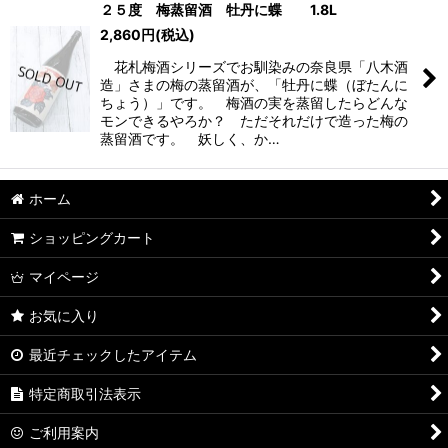
２５度 梅蒸留酒 牡丹に蝶 1.8L
2,860
円
(税込)
花札梅酒シリーズでお馴染みの奈良県「八木酒
造」さまの梅の蒸留酒が、「牡丹に蝶（ぼたんに
ちょう）」です。 梅酒の実を蒸留したらどんな
モンできるやろか？ ただそれだけで造った梅の
蒸留酒です。 妖しく、か…
ホーム
ショッピングカート
マイページ
お気に入り
最近チェックしたアイテム
特定商取引法表示
ご利用案内