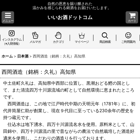
自然の恩恵を賜り醸された
温かみを感じられる銘酒をお届けいたします。
いいお酒ドットコム
メニュー
カート
インスタグラム
メルマガ
カテゴリ
マイページ
商品検索
ご利用案内
（※入荷情報）
ホーム
>
日本酒
>
西岡酒造（銘柄：久礼）高知県
西岡酒造（銘柄：久礼）高知県
中土佐町久礼は、高知県中西部に位置し、黒潮おどる鰹の国とし
て、また清流四万十川源流域の町として自然環境に恵まれたところ
です。
西岡酒造は、この地で江戸時代中期の天明元年（1781年）に、初
代井筒屋仁助が創業し、現在９代目に至っている230余年の歴史を
持つ蔵元です。
仕込水は地下湧水、四万十川源流名水を使用。原料米として、山
田錦や、四万十川源流の里で昔ながらの農法で自然栽培した酒造好
適米を使用し、こだわりの酒造りを行っております。