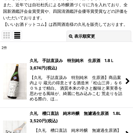
また、近年では自社杜氏による吟醸酒づくりに力を入れており、全
国新酒鑑評会金賞受賞や、四国清酒鑑評会優等賞受賞などの評価を
いただいております。
【いいお酒ドットコム】は西岡酒造様の久礼を販売しております。
表示順変更
閉じる
2
件
表示数
:
久礼 手詰直汲み 特別純米 生原酒 1.8Ｌ
3,674
円
(税込)
並び順
:
【久礼 手詰直汲み 特別純米 生原酒】商品案
内より 蔵元の得意とする酒造米「松山三井」を６
絞り込む
０％まで精白。 酒質本来の辛さと酸味と果実香を
思わせる風味が、綺麗に包み込みこむ 荒走りを詰
める際の、ほ…
久礼 槽口直詰 純米吟醸 無濾過生原酒 1.8L
3,520
円
(税込)
【久礼 槽口直詰 純米吟醸 無濾過生原酒】