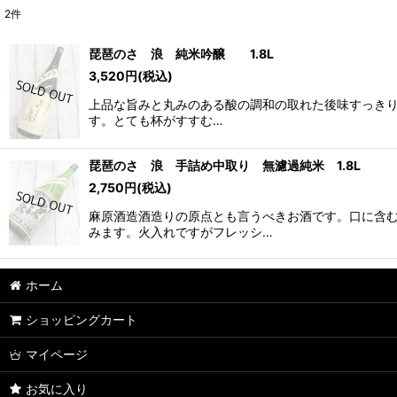
2
件
表示数
:
琵琶のさゝ浪 純米吟醸 1.8L
3,520
円
(税込)
並び順
:
上品な旨みと丸みのある酸の調和の取れた後味すっきり
す。とても杯がすすむ…
琵琶のさゝ浪 手詰め中取り 無濾過純米 1.8L
2,750
円
(税込)
麻原酒造酒造りの原点とも言うべきお酒です。口に含
みます。火入れですがフレッシ…
ホーム
ショッピングカート
マイページ
お気に入り