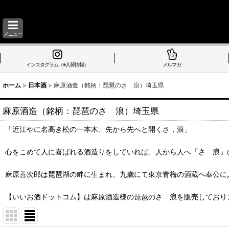
メニュー
インスタグラム（※入荷情報）
メルマガ
ホーム
>
日本酒
>
麻原酒造（銘柄：琵琶のさゝ浪）埼玉県
麻原酒造（銘柄：琵琶のさゝ浪）埼玉県
「近江やに名高き松の一本木、先から先へと開くさ，浪」
心をこめて人に喜ばれる酒造りをしていれば、人から人へ「さゝ浪」
麻原善次郎は琵琶湖の畔に生まれ、九歳にて東京青梅の酒蔵へ奉公に
【いいお酒ドットコム】は麻原酒造様の琵琶のさゝ浪を販売しており