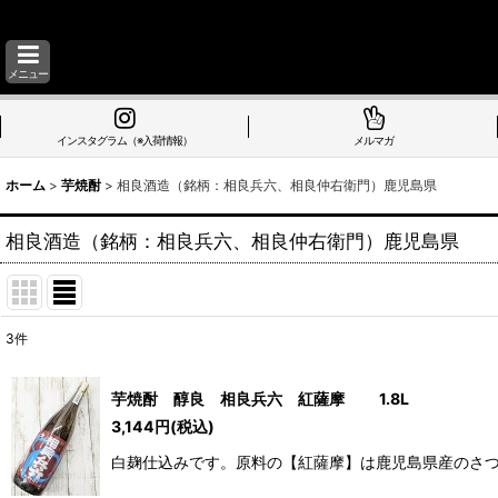
メニュー
インスタグラム（※入荷情報）
メルマガ
ホーム
>
芋焼酎
>
相良酒造（銘柄：相良兵六、相良仲右衛門）鹿児島県
相良酒造（銘柄：相良兵六、相良仲右衛門）鹿児島県
3
件
表示数
:
芋焼酎 醇良 相良兵六 紅薩摩 1.8L
並び順
:
3,144
円
(税込)
白麹仕込みです。原料の【紅薩摩】は鹿児島県産のさつ