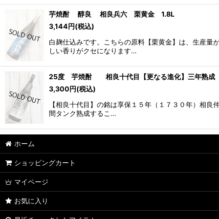
芋焼酎 醇良 相良兵六 栗黄金 1.8L
3,144
円
(税込)
白麹仕込みです。こちらの原料【栗黄金】は、生産量が
しい香りがクセになります…
25度 芋焼酎 相良十代目【更なる進化】三年熟成 1
3,300
円
(税込)
【相良十代目】の銘は享保１５年（１７３０年）相良仲
間タンク熟成するこ…
ホーム
ショッピングカート
マイページ
お気に入り