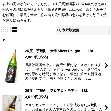
以上の高値が付いていました。（江戸買物獨案内1824年文政七年）
阿久根の地に蔵を構える鹿児島酒造黒瀬杜氏伝承蔵、東シナ海を望
む斜面に、潮風と昔から住み着く蔵の酵母の恵みを受けて毎日々焼
酎造りに励みます。
表示順変更
閉じる
11
件
表示数
:
25度 芋焼酎 倉津 Silver Delight 1.8L
2,950
円
(税込)
並び順
:
長期貯蔵酒倉津」に待望の新たな一本が加わりま
した。 その名も「倉津 Silver Delight」 選び抜か
絞り込む
れた原料と時間が織りなす、銀色に煌めく新境地
の芋焼酎です。 香りを嗅ぐと、紅茶、ラ…
25度 芋焼酎 アロアロ・モアナ 1.8L
3,520
円
(税込)
アメリカンオークでじっくり熟成させた麦焼酎
と、頴娃紫仕込みの本格焼酎の出会い！ バニラの