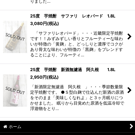
りました…
25度 芋焼酎 サファリ レオパード 1.8L
3,080
円
(税込)
「サファリレオパード」・・・近畿限定芋焼酎
です！！みずみずしい香りとフルーティーな味わ
いが特徴の「黄麹」と、どっしりと濃厚でコクが
あり骨太な味わいが特徴の「黒麹」をブレンドす
ることにより、フルーティ…
25度 芋焼酎 新酒無濾過 阿久根 1.8L
2,950
円
(税込)
「新酒限定無濾過 阿久根 」・・・季節数量限
定芋焼酎です。 ●Ｓ型白麹で仕込んだ新酒の原酒
をそのまま「美味しくなれよ」と３ヶ月眠りにつ
かせました。 眠りから目覚めた原酒を低温冷却で
浮遊物をとり…
ホーム