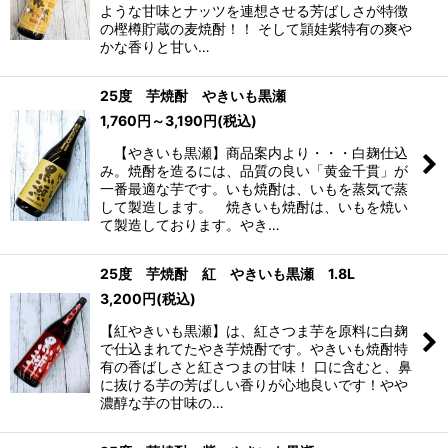
ような甘味とナッツを連想させる芳ばしさが特徴
の樫樽貯蔵の麦焼酎！！ そして頴娃紫特有の爽や
かな香りと甘い…
25度 芋焼酎 やきいも黒瀬
1,760
円
～3,190
円
(税込)
【やきいも黒瀬】商品案内より・・・白麹仕込
み。焼酎を造るには、品質の良い「黄金千貫」が
一番最適な芋です。いも焼酎は、いもを蒸気で蒸
して製造します。 焼きいも焼酎は、いもを焼い
て製造しております。やき…
25度 芋焼酎 紅 やきいも黒瀬 1.8L
3,200
円
(税込)
【紅やきいも黒瀬】は、紅さつま芋を原料に白麹
で仕込まれてたやき芋焼酎です。やきいも焼酎特
有の香ばしさと紅さつまの甘味！ 口に含むと、鼻
に抜ける芋の芳ばしい香りが心地良いです！やや
濃醇な芋の甘味の…