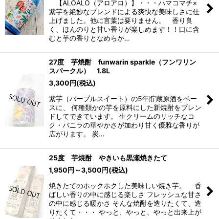
【ALOALO（アロアロ）】・・・ハマコマチ×
紫芋を絶妙なブレンドによる爽快な美味しさに仕
上げました。他に言葉は要りません。 香り良
く、ほんのりと甘い香りが楽しめます！！口に含
むと芋の香りとなめらか…
27度 芋焼酎 funwarin sparkle（フンワリン
スパークル） 1.8L
3,300
円
(税込)
紫芋（パープルスイート）の5年貯蔵原酒をベー
スに、 何種類かの芋を原料にした新焼酎をブレン
ドしてできています。 生クリームのリッチなコ
ク・バニラの華やかさが加わり甘く優雅な香りが
広がります。 炭…
25度 芋焼酎 やきいも黒瀬焼きたて
1,950
円
～3,500
円
(税込)
焼きたてのホックホクした美味しい焼き芋。 香
ばしい香りの中に感じる楽しさ フレッシュな甘さ
の中に感じる暖かさ そんな焼酎を造りたくて、造
りたくて・・・ やっと、やっと、やっと出来上が