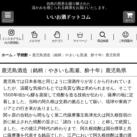
自然の恩恵を賜り醸された
温かみを感じられる銘酒をお届けいたします。
いいお酒ドットコム
メニュー
カート
インスタグラム
メルマガ
カテゴリ
マイページ
商品検索
ご利用案内
（※入荷情報）
ホーム
>
芋焼酎
>
鹿児島酒造（銘柄：やきいも黒瀬、酔十年）鹿児島県
鹿児島酒造（銘柄：やきいも黒瀬、酔十年）鹿児島県
鹿児島では日本各地と同じように清酒作りが古くから行われていま
したが、温暖な気候のもとでは良質な酒は求められません。そこで
1500年頃から醪を蒸留して焼酎を造る技術が伝わり、薩摩の地に定
着しました。当時の阿久根は交易の拠点として賑い、琉球や東南ア
ジアとの行き来がありました。
関ヶ原の合戦から間もなく第二代薩摩藩主島津光久は阿久根投宿の
折に献上された焼酎の旨さに「諸白（もろはく）」と称して絶賛し
ました。その後江戸時代の終わりまで、阿久根焼酎は国分煙草と共
に薩摩藩を代表する銘品でした。江戸において阿久根焼酎は灘の酒