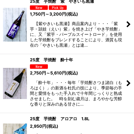
25度 芋焼酎 紫 やきいも黒瀬
1,750
円
～3,200
円
(税込)
【紫やきいも黒瀬】商品案内より・・・「紫
芋・頴娃（えい）紫」を焼き上げ「やき芋焼酎」
に、又「紫芋・パープルスイートロード」を使用
した芋焼酎をブレンドすることにより、酒質も現
在の「やきいも黒瀬」とは違…
25度 芋焼酎 酔十年
2,750
円
～5,610
円
(税込)
「酔十年」・・・毎年「芋焼酎さつま諸白（も
ろはく）」の新酒を杜氏の技により、季節毎の手
間と愛情をもった手入れで十年間じっくりと熟成
させました。 時を刻む歳月は、まろやかな芳醇
な香りと深みのある甘さに…
25度 芋焼酎 アロアロ 1.8L
2,950
円
(税込)