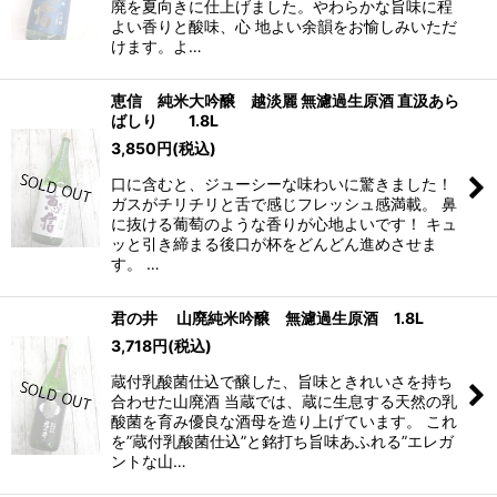
廃を夏向きに仕上げました。やわらかな旨味に程
よい香りと酸味、心 地よい余韻をお愉しみいただ
けます。よ…
恵信 純米大吟醸 越淡麗 無濾過生原酒 直汲あら
ばしり 1.8L
3,850
円
(税込)
口に含むと、ジューシーな味わいに驚きました！
ガスがチリチリと舌で感じフレッシュ感満載。 鼻
に抜ける葡萄のような香りが心地よいです！ キュ
ッと引き締まる後口が杯をどんどん進めさせま
す。 …
君の井 山廃純米吟醸 無濾過生原酒 1.8L
3,718
円
(税込)
蔵付乳酸菌仕込で醸した、旨味ときれいさを持ち
合わせた山廃酒 当蔵では、蔵に生息する天然の乳
酸菌を育み優良な酒母を造り上げています。 これ
を”蔵付乳酸菌仕込”と銘打ち旨味あふれる”エレガ
ントな山…