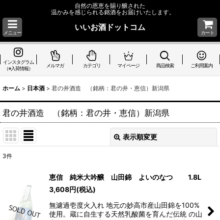
自然の恩恵を賜り醸された
温かみを感じられる銘酒をお届けいたします。
いいお酒ドットコム
メニュー
カート
インスタグラム
メルマガ
カテゴリ
マイページ
商品検索
ご利用案内
（※入荷情報）
ホーム
>
日本酒
>
君の井酒造 （銘柄：君の井・恵信）新潟県
君の井酒造 （銘柄：君の井・恵信）新潟県
表示順変更
閉じる
3
件
表示数
:
恵信 純米大吟醸 山田錦 よいのなつ 1.8L
3,608
円
(税込)
並び順
:
無濾過壱度火入れ 地元の妙高市産山田錦を100%
使用。蔵に自生する天然乳酸菌を育んだ伝統 の山
絞り込む