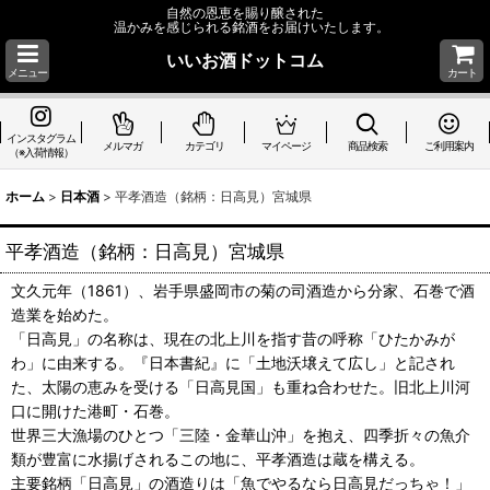
自然の恩恵を賜り醸された
温かみを感じられる銘酒をお届けいたします。
いいお酒ドットコム
メニュー
カート
インスタグラム
メルマガ
カテゴリ
マイページ
商品検索
ご利用案内
（※入荷情報）
ホーム
>
日本酒
>
平孝酒造（銘柄：日高見）宮城県
平孝酒造（銘柄：日高見）宮城県
文久元年（1861）、岩手県盛岡市の菊の司酒造から分家、石巻で酒
造業を始めた。
「日高見」の名称は、現在の北上川を指す昔の呼称「ひたかみが
わ」に由来する。『日本書紀』に「土地沃壌えて広し」と記され
た、太陽の恵みを受ける「日高見国」も重ね合わせた。旧北上川河
口に開けた港町・石巻。
世界三大漁場のひとつ「三陸・金華山沖」を抱え、四季折々の魚介
類が豊富に水揚げされるこの地に、平孝酒造は蔵を構える。
主要銘柄「日高見」の酒造りは「魚でやるなら日高見だっちゃ！」