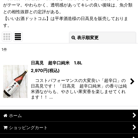
がテーマ。やわらかく、透明感があってキレの良い後味は、魚介類
との相性抜群との定評がある。
【いいお酒ドットコム】は平孝酒造様の日高見を販売しておりま
す。
表示順変更
閉じる
1
件
表示数
:
日高見 超辛口純米 1.8L
2,970
円
(税込)
並び順
:
コストパフォーマンスの大変良い「超辛口」の
日高見です！ 「日高見 超辛口純米」の香りは純
絞り込む
米酒ながらも、やさしい果実香を楽しませてくれ
ます！！ …
ホーム
ショッピングカート