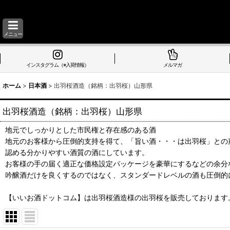
メニュー
インスタグラム（※入荷情報）
メルマガ
ホーム
>
日本酒
>
出羽桜酒造（銘柄：出羽桜）山形県
出羽桜酒造（銘柄：出羽桜）山形県
地元でしっかりとした市民権と存在感のある酒
地元のお客様から圧倒的支持を得て、「旨い酒・・・は出羽桜」との
認める分かりやすい酒質の酒にしています。
お客様の手の届く適正な価格設定パッケージを豪華にするなどの余分
吟醸酒だけを良くするのではなく、スタンダードレベルの酒も圧倒的
【いいお酒ドットコム】は出羽桜酒造様の出羽桜を販売しております