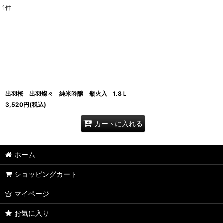
1
件
表示数
:
並び順
:
出羽桜 出羽燦々 純米吟醸 瓶火入 1.8Ｌ
3,520
円
(税込)
カートに入れる
ホーム
ショッピングカート
マイページ
お気に入り