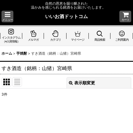
自然の恩恵を賜り醸された
温かみを感じられる銘酒をお届けいたします。
いいお酒ドットコム
メニュー
カート
インスタグラム
メルマガ
カテゴリ
マイページ
商品検索
ご利用案内
（※入荷情報）
ホーム
>
芋焼酎
>
すき酒造（銘柄：山猪）宮崎県
すき酒造（銘柄：山猪）宮崎県
表示順変更
閉じる
3
件
表示数
:
並び順
:
絞り込む