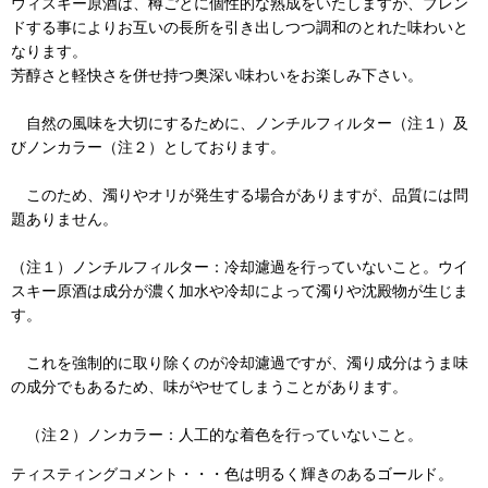
ウィスキー原酒は、樽ごとに個性的な熟成をいたしますが、ブレン
ドする事によりお互いの長所を引き出しつつ調和のとれた味わいと
なります。
芳醇さと軽快さを併せ持つ奥深い味わいをお楽しみ下さい。
自然の風味を大切にするために、ノンチルフィルター（注１）及
びノンカラー（注２）としております。
このため、濁りやオリが発生する場合がありますが、品質には問
題ありません。
（注１）ノンチルフィルター：冷却濾過を行っていないこと。ウイ
スキー原酒は成分が濃く加水や冷却によって濁りや沈殿物が生じま
す。
これを強制的に取り除くのが冷却濾過ですが、濁り成分はうま味
の成分でもあるため、味がやせてしまうことがあります。
（注２）ノンカラー：人工的な着色を行っていないこと。
ティスティングコメント・・・
色は明るく輝きのあるゴールド。