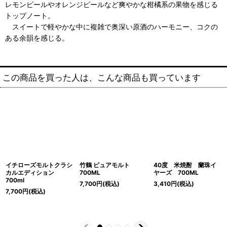
レモンピールやオレンジピールなど爽やかな柑橘系の果物を感じる
トップノート。
スイートで軽やかな中に複雑で奥深い原酒のハーモニー、コクの
ある余韻を感じる。
この商品を買った人は、こんな商品も買っています
イチローズモルトクラシ
竹鶴 ピュアモルト
40度 米焼酎 蘭珠イ
カルエディション
700ML
ヤーズ 700ML
700ml
7,700
円
(税込)
3,410
円
(税込)
7,700
円
(税込)