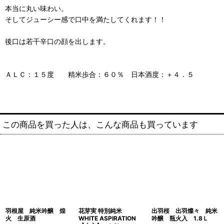
本当に丸い味わい。
そしてジューシー感で口中を満たしてくれます！！
後口は若干辛口の顔を出します。
ＡＬＣ：１５度 精米歩合：６０％ 日本酒度：＋４．５
この商品を買った人は、こんな商品も買っています
羽根屋 純米吟醸 煌
花芽実 特別純米
出羽桜 出羽燦々 純米
火 生原酒
WHITE ASPIRATION
吟醸 瓶火入 1.8Ｌ