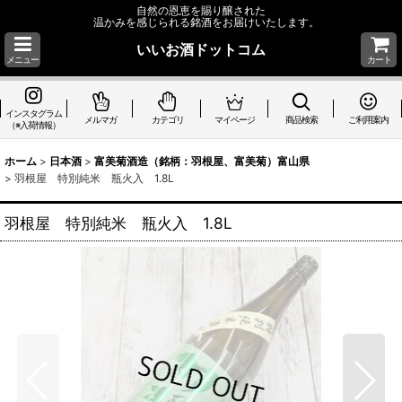
自然の恩恵を賜り醸された
温かみを感じられる銘酒をお届けいたします。
いいお酒ドットコム
メニュー
カート
インスタグラム
メルマガ
カテゴリ
マイページ
商品検索
ご利用案内
（※入荷情報）
ホーム
>
日本酒
>
富美菊酒造（銘柄：羽根屋、富美菊）富山県
>
羽根屋 特別純米 瓶火入 1.8L
羽根屋 特別純米 瓶火入 1.8L