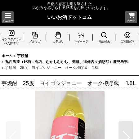
自然の恩恵を賜り醸された
温かみを感じられる銘酒をお届けいたします。
いいお酒ドットコム
メニュー
カート
インスタグラム
メルマガ
カテゴリ
マイページ
商品検索
ご利用案内
（※入荷情報）
ホーム
>
芋焼酎
>
丸西酒造（銘柄：丸西、むかしむかし、莞爾、追伸古々酒悠然）鹿児島県
>
芋焼酎 25度 ヨイゴシジョニー オーク樽貯蔵 1.8L
芋焼酎 25度 ヨイゴシジョニー オーク樽貯蔵 1.8L