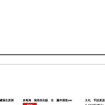
無濾過生原酒
多島海 無添加生酛 生 藤井酒造ver
久礼 手詰直汲