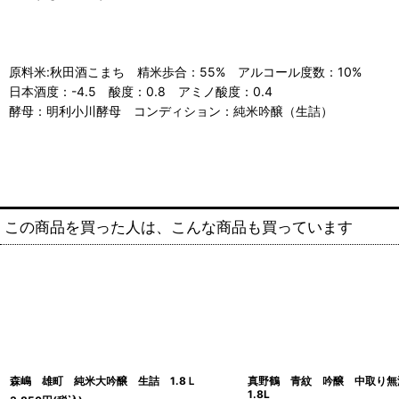
原料米:秋田酒こまち 精米歩合：55% アルコール度数：10%
日本酒度：-4.5 酸度：0.8 アミノ酸度：0.4
酵母：明利小川酵母 コンディション：純米吟醸（生詰）
この商品を買った人は、こんな商品も買っています
森嶋 雄町 純米大吟醸 生詰 1.8Ｌ
真野鶴 青紋 吟醸 中取り
1.8L