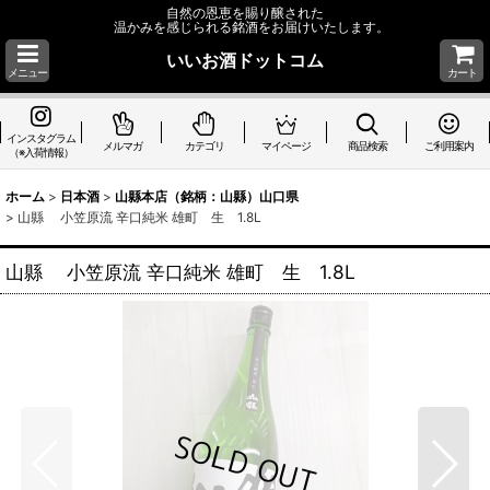
自然の恩恵を賜り醸された
温かみを感じられる銘酒をお届けいたします。
いいお酒ドットコム
メニュー
カート
インスタグラム
メルマガ
カテゴリ
マイページ
商品検索
ご利用案内
（※入荷情報）
ホーム
>
日本酒
>
山縣本店（銘柄：山縣）山口県
>
山縣 小笠原流 辛口純米 雄町 生 1.8L
山縣 小笠原流 辛口純米 雄町 生 1.8L