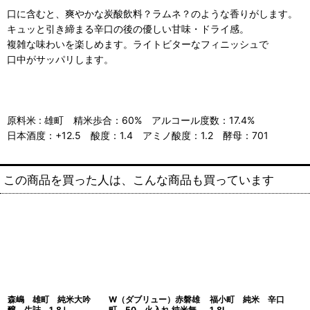
口に含むと、爽やかな炭酸飲料？ラムネ？のような香りがします。
キュッと引き締まる辛口の後の優しい甘味・ドライ感。
複雑な味わいを楽しめます。ライトビターなフィニッシュで
口中がサッパリします。
原料米 : 雄町 精米歩合：60% アルコール度数：17.4%
日本酒度：+12.5 酸度：1.4 アミノ酸度：1.2 酵母：701
この商品を買った人は、こんな商品も買っています
森嶋 雄町 純米大吟
W（ダブリュー）赤磐雄
福小町 純米 辛口
醸 生詰 1.8Ｌ
町 50 火入れ 純米無
1.8L