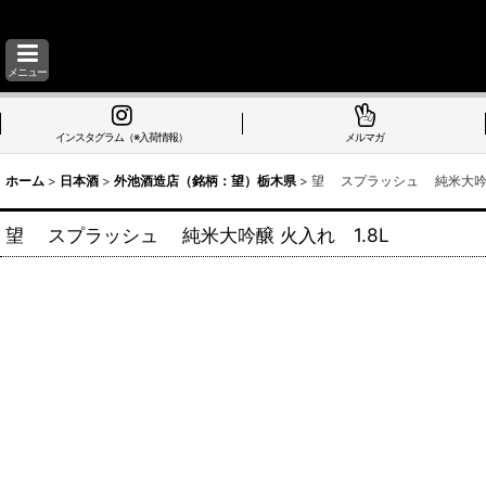
メニュー
インスタグラム（※入荷情報）
メルマガ
ホーム
>
日本酒
>
外池酒造店（銘柄：望）栃木県
>
望 スプラッシュ 純米大吟醸
望 スプラッシュ 純米大吟醸 火入れ 1.8L