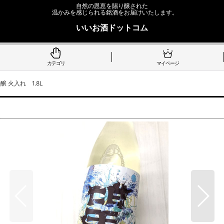
自然の恩恵を賜り醸された
温かみを感じられる銘酒をお届けいたします。
いいお酒ドットコム
カテゴリ
マイページ
 火入れ 1.8L