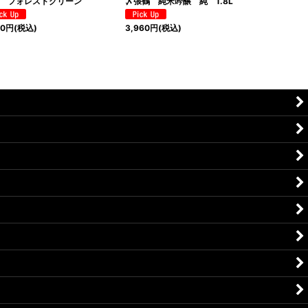
 フォレストグリーン
〆張鶴 純米吟醸 純 1.8L
80
円
(税込)
3,960
円
(税込)