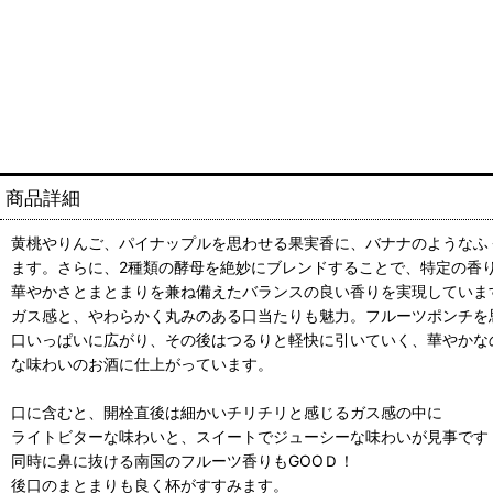
商品詳細
黄桃やりんご、パイナップルを思わせる果実香に、バナナのようなふ
ます。さらに、2種類の酵母を絶妙にブレンドすることで、特定の香
華やかさとまとまりを兼ね備えたバランスの良い香りを実現していま
ガス感と、やわらかく丸みのある口当たりも魅力。フルーツポンチを
口いっぱいに広がり、その後はつるりと軽快に引いていく、華やかな
な味わいのお酒に仕上がっています。
口に含むと、開栓直後は細かいチリチリと感じるガス感の中に
ライトビターな味わいと、スイートでジューシーな味わいが見事です
同時に鼻に抜ける南国のフルーツ香りもGOOＤ！
後口のまとまりも良く杯がすすみます。