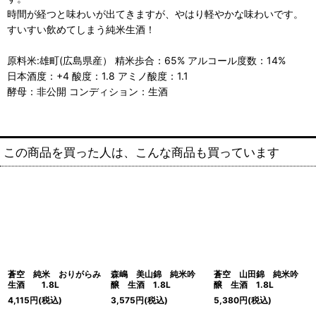
時間が経つと味わいが出てきますが、やはり軽やかな味わいです。
すいすい飲めてしまう純米生酒！
原料米:雄町(広島県産） 精米歩合：65% アルコール度数：14%
日本酒度：+4 酸度：1.8 アミノ酸度：1.1
酵母：非公開 コンディション：生酒
この商品を買った人は、こんな商品も買っています
蒼空 純米 おりがらみ
森嶋 美山錦 純米吟
蒼空 山田錦 純米吟
生酒 1.8L
醸 生酒 1.8L
醸 生酒 1.8L
4,115
円
(税込)
3,575
円
(税込)
5,380
円
(税込)