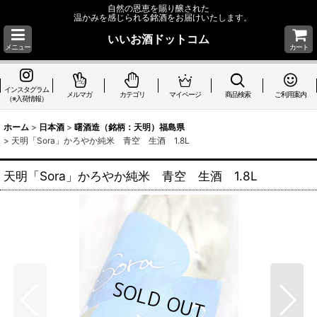
自然の恩恵を賜り醸された
温かみを感じられる銘酒をお届けいたします。
いいお酒ドットコム
メニュー
カート
インスタグラム
メルマガ
カテゴリ
マイページ
商品検索
ご利用案内
（※入荷情報）
ホーム
>
日本酒
>
曙酒造（銘柄：天明）福島県
>
天明「Sora」かろやか純米 青空 生酒 1.8L
天明「Sora」かろやか純米 青空 生酒 1.8L