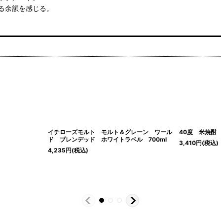
る余韻を感じる。
イチローズモルト モルト＆グレーン ワール
40度 米焼酎
ド ブレンデッド ホワイトラベル 700ml
3,410
円
(税込)
4,235
円
(税込)