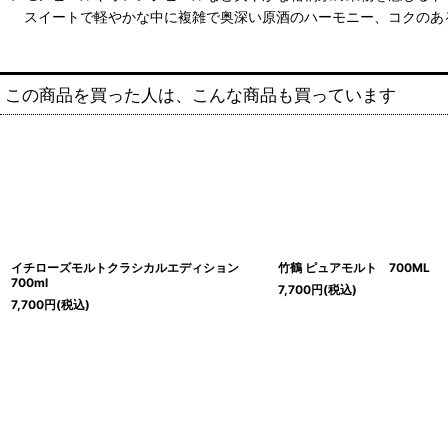
スイートで軽やかな中に複雑で奥深い原酒のハーモニー、コクのあ
この商品を買った人は、こんな商品も買っています
イチローズモルトクラシカルエディション
竹鶴 ピュアモルト 700ML
700ml
7,700
円
(税込)
7,700
円
(税込)