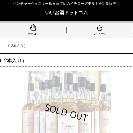
ベンチャーウイスキー秩父蒸留所のイチローズモルトを定価販売！
いいお酒ドットコム
カテゴリ
マイページ
ス (12本入り）
12本入り）