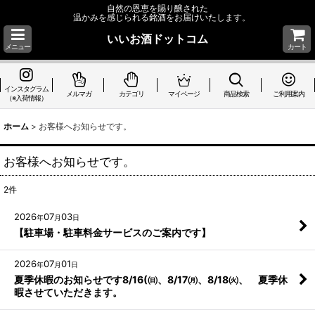
自然の恩恵を賜り醸された
温かみを感じられる銘酒をお届けいたします。
いいお酒ドットコム
メニュー
カート
インスタグラム
メルマガ
カテゴリ
マイページ
商品検索
ご利用案内
（※入荷情報）
ホーム
>
お客様へお知らせです。
お客様へお知らせです。
2
件
2026
07
03
年
月
日
【駐車場・駐車料金サービスのご案内です】
2026
07
01
年
月
日
夏季休暇のお知らせです8/16(㈰、8/17㈪、8/18㈫、 夏季休
暇させていただきます。